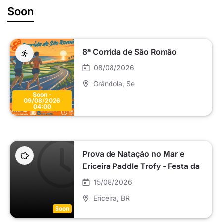
Soon
8ª Corrida de São Romão
08/08/2026
Grândola
, Se
Soon -
09/08/2026
04:00
Prova de Natação no Mar e
Ericeira Paddle Trofy - Festa da
Nossa Senhora da Boa Viagem
15/08/2026
da Ericeira 2026
Ericeira
, BR
Soon