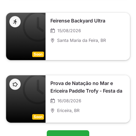
Feirense Backyard Ultra
15/08/2026
Santa Maria da Feira
, BR
Soon
Prova de Natação no Mar e
Ericeira Paddle Trofy - Festa da
Nossa Senhora da Boa Viagem
16/08/2026
da Ericeira 2025
Ericeira
, BR
Soon