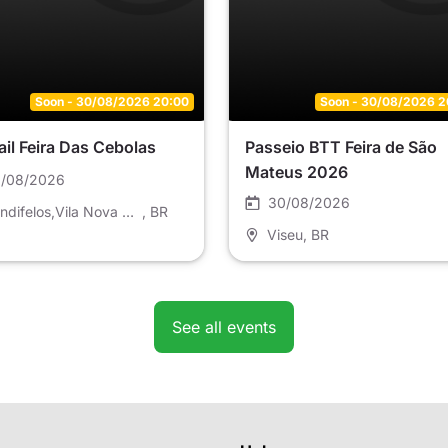
Soon - 30/08/2026 20:00
Soon - 30/08/2026 2
ail Feira Das Cebolas
Passeio BTT Feira de São
Mateus 2026
/08/2026
30/08/2026
Gondifelos,Vila Nova de Famalicão
, BR
Viseu
, BR
See all events