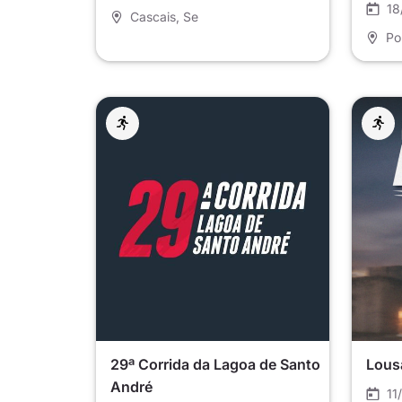
18
Cascais
, Se
Po
29ª Corrida da Lagoa de Santo
Lous
André
11