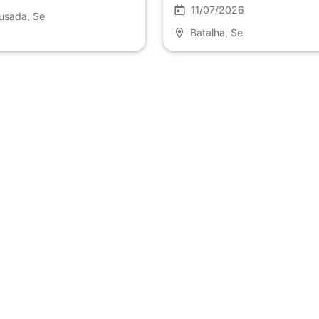
Centro Jovem
11/07/2026
usada
, Se
Batalha
, Se