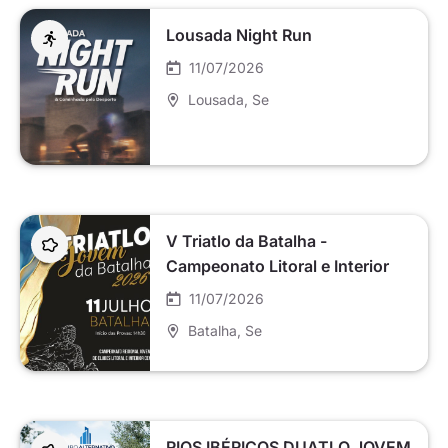
Lousada Night Run
11/07/2026
Lousada
, Se
V Triatlo da Batalha -
Campeonato Litoral e Interior
Centro Jovem
11/07/2026
Batalha
, Se
RIOS IBÉRICOS DUATLO JOVEM