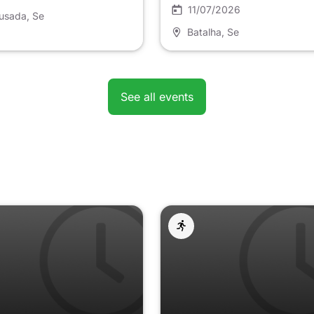
Centro Jovem
11/07/2026
usada
, Se
Batalha
, Se
See all events