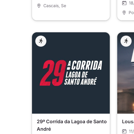
18
Cascais
, Se
Po
29ª Corrida da Lagoa de Santo
Lous
André
11