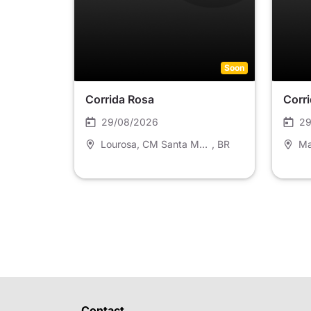
Soon
Corrida Rosa
Corr
29/08/2026
29
Lourosa, CM Santa Maria da Feira
, BR
Ma
Contact