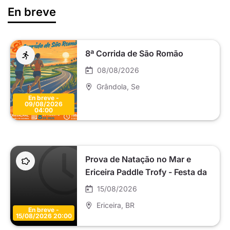
En breve
8ª Corrida de São Romão
08/08/2026
Grândola
, Se
En breve -
09/08/2026
04:00
Prova de Natação no Mar e
Ericeira Paddle Trofy - Festa da
Nossa Senhora da Boa Viagem
15/08/2026
da Ericeira 2026
Ericeira
, BR
En breve -
15/08/2026 20:00