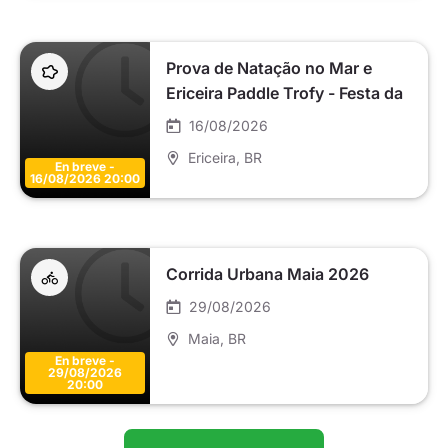
Prova de Natação no Mar e
Ericeira Paddle Trofy - Festa da
Nossa Senhora da Boa Viagem
16/08/2026
da Ericeira 2025
Ericeira
, BR
En breve -
16/08/2026 20:00
Corrida Urbana Maia 2026
29/08/2026
Maia
, BR
En breve -
29/08/2026
20:00